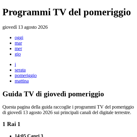
Programmi TV del pomeriggio
giovedì 13 agosto 2026
oggi
mar
mer
gio
i
serata
pomeriggio
mattina
Guida TV di giovedì pomeriggio
Questa pagina della guida raccoglie i programmi TV del pomeriggio
di giovedì 13 agosto 2026 sui principali canali del digitale terrestre.
1
Rai 1
14:05
Capri 3