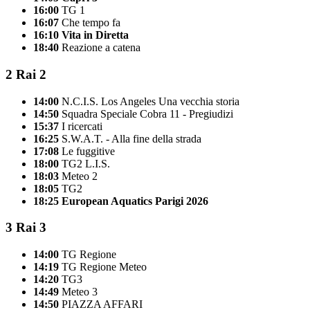
16:00
TG 1
16:07
Che tempo fa
16:10
Vita in Diretta
18:40
Reazione a catena
2
Rai 2
14:00
N.C.I.S. Los Angeles Una vecchia storia
14:50
Squadra Speciale Cobra 11 - Pregiudizi
15:37
I ricercati
16:25
S.W.A.T. - Alla fine della strada
17:08
Le fuggitive
18:00
TG2 L.I.S.
18:03
Meteo 2
18:05
TG2
18:25
European Aquatics Parigi 2026
3
Rai 3
14:00
TG Regione
14:19
TG Regione Meteo
14:20
TG3
14:49
Meteo 3
14:50
PIAZZA AFFARI