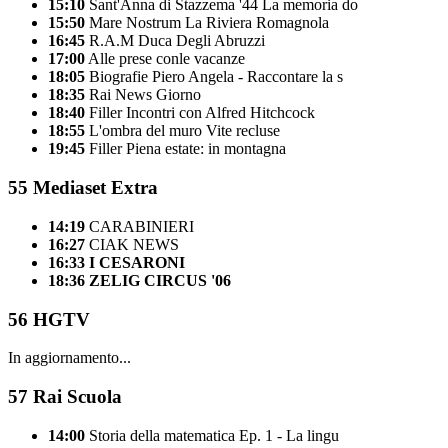
15:10
Sant'Anna di Stazzema '44 La memoria do
15:50
Mare Nostrum La Riviera Romagnola
16:45
R.A.M Duca Degli Abruzzi
17:00
Alle prese conle vacanze
18:05
Biografie Piero Angela - Raccontare la s
18:35
Rai News Giorno
18:40
Filler Incontri con Alfred Hitchcock
18:55
L'ombra del muro Vite recluse
19:45
Filler Piena estate: in montagna
55
Mediaset Extra
14:19
CARABINIERI
16:27
CIAK NEWS
16:33
I CESARONI
18:36
ZELIG CIRCUS '06
56
HGTV
In aggiornamento...
57
Rai Scuola
14:00
Storia della matematica Ep. 1 - La lingu